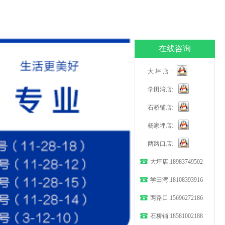
在线咨询
大 坪 店 :
学田湾店:
石桥铺店:
杨家坪店:
两路口店:
大坪店:18983749502
学田湾:18108393916
两路口:15696272186
石桥铺:18581002188